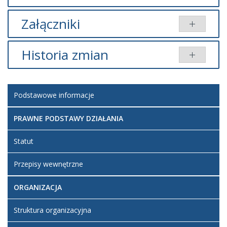
Załączniki
Brak załączników.
Historia zmian
Opis zmian
Data
Osoba
Porównaj
Podstawowe informacje
Artykuł
czwartek, 16
został
maj 2019 13:59
Admin-
zmieniony.
mh
PRAWNE PODSTAWY DZIAŁANIA
Statut
Przepisy wewnętrzne
ORGANIZACJA
Struktura organizacyjna