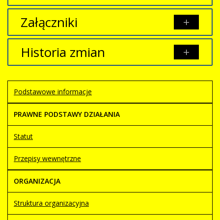
Załączniki
Brak załączników.
Historia zmian
Opis zmian
Data
Osoba
Porównaj
Podstawowe informacje
Artykuł
czwartek, 16
został
maj 2019 13:59
Admin-
zmieniony.
mh
PRAWNE PODSTAWY DZIAŁANIA
Statut
Przepisy wewnętrzne
ORGANIZACJA
Struktura organizacyjna