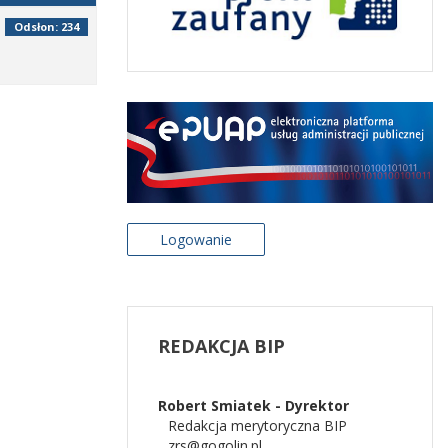
Odsłon: 234
Logowanie
REDAKCJA
BIP
Robert Smiatek - Dyrektor
Redakcja merytoryczna BIP
zrs@gogolin.pl