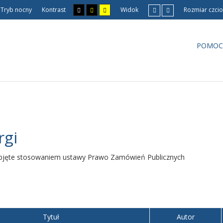
Tryb nocny
Kontrast
Widok
Rozmiar czcio
POMOC
rgi
 objęte stosowaniem ustawy Prawo Zamówień Publicznych
Tytuł
Autor