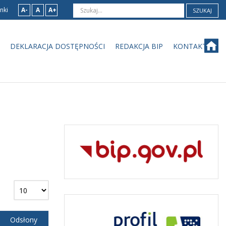
nki
A-
A
A+
SZUKAJ
DEKLARACJA DOSTĘPNOŚCI
REDAKCJA BIP
KONTAKT
Odsłony