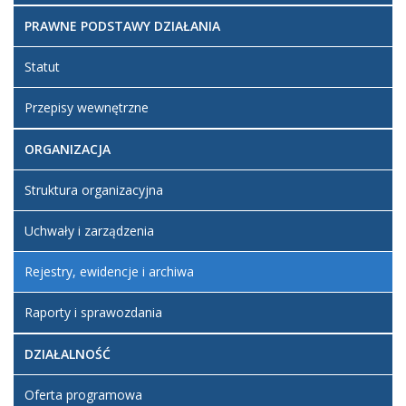
został
wrzesień
Smiatek
utworzony.
2025 09:09
Robert
PRAWNE PODSTAWY DZIAŁANIA
Statut
Przepisy wewnętrzne
ORGANIZACJA
Struktura organizacyjna
Uchwały i zarządzenia
Rejestry, ewidencje i archiwa
Raporty i sprawozdania
DZIAŁALNOŚĆ
Oferta programowa