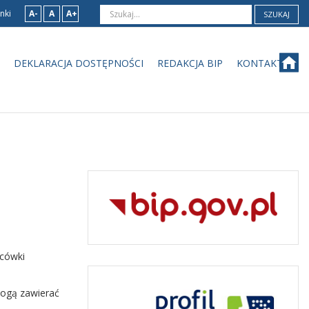
nki
A-
A
A+
SZUKAJ
DEKLARACJA DOSTĘPNOŚCI
REDAKCJA BIP
KONTAKT
acówki
 mogą zawierać