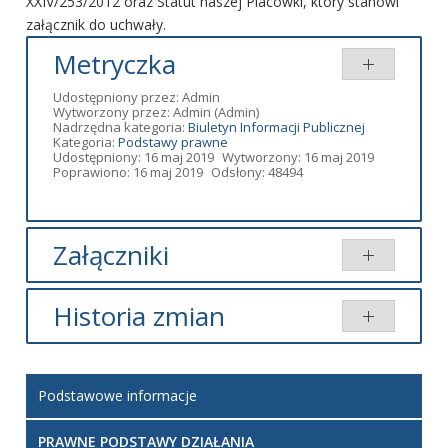
XXIV/253/2012 oraz Statut naszej Placówki, który stanowi
załącznik do uchwały.
Metryczka
Udostępniony przez:
Admin
Wytworzony przez:
Admin
(Admin)
Nadrzędna kategoria:
Biuletyn Informacji Publicznej
Kategoria:
Podstawy prawne
Udostępniony: 16 maj 2019
Wytworzony: 16 maj 2019
Poprawiono: 16 maj 2019
Odsłony: 48494
Załączniki
Dodany
Historia zmian
Tytuł
Typ
Rozmiar
przez
Uchwała nr
pdf
119.53
Admin-
Opis zmian
Data
Osoba
Porównaj
XXIV/253/2012
KB
mh
Podstawowe informacje
Artykuł został
załącznik - Statut
pdf
209.17
Admin-
utworzony.
czwartek,
Admin-
KB
mh
16 maj
mh
PRAWNE PODSTAWY DZIAŁANIA