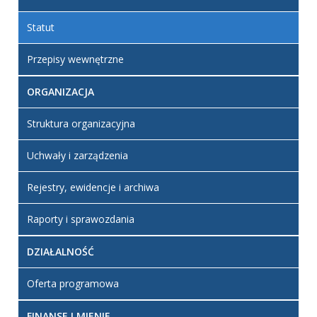
Dodane
2019
załączniki
18:10
Statut
Uchwała nr
XXIV/253/2012
Przepisy wewnętrzne
załącznik -
Statut
ORGANIZACJA
Artykuł został
zmieniony.
czwartek,
Admin-
Struktura organizacyjna
16 maj
mh
2019
Uchwały i zarządzenia
18:11
Rejestry, ewidencje i archiwa
Raporty i sprawozdania
DZIAŁALNOŚĆ
Oferta programowa
FINANSE I MIENIE