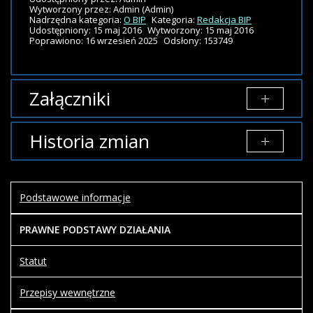
Wytworzony przez:
Admin
(Admin)
Nadrzędna kategoria:
O BIP
Kategoria:
Redakcja BIP
Udostępniony: 15 maj 2016
Wytworzony: 15 maj 2016
Poprawiono: 16 wrzesień 2025
Odsłony: 153749
Załączniki
Brak załączników.
Historia zmian
Opis
zmian
Data
Osoba
Porównaj
Podstawowe informacje
Artykuł
został
czwartek,
Admin-
PRAWNE PODSTAWY DZIAŁANIA
zmieniony.
16 maj
mh
2019
Statut
14:55
Przepisy wewnętrzne
Artykuł
został
czwartek,
Admin-