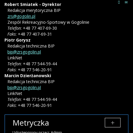
Robert Smiatek - Dyrektor
Redakcja merytoryczna BIP
zrs@gogolin.pl
Zespół Rekreacyjno-Sportowy w Gogolinie
Telefon
: +48 77 407-69-30
Faks
: +48 77 407-69-31
Piotr
Gorysz
Redakcja techniczna BIP
bip@zrsgogolin.pl
LinkNet
Telefon
: +48 77 544-59-44
Faks
: +48 77 546-20-91
Marcin
Dzierżanowski
Redakcja techniczna BIP
bip@zrsgogolin.pl
LinkNet
Telefon
: +48 77 544-59-44
Faks
: +48 77 546-20-91
Metryczka
Udostępniony przez:
Admin