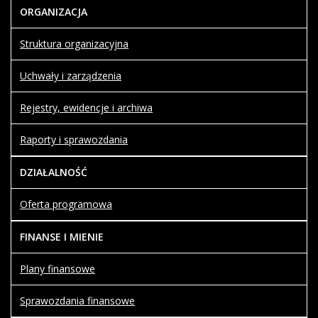
zmieniony.
16 maj
mh
ORGANIZACJA
2019
15:00
Struktura organizacyjna
Artykuł
Uchwały i zarządzenia
został
czwartek,
Admin-
zmieniony.
16 maj
mh
Rejestry, ewidencje i archiwa
2019
15:00
Raporty i sprawozdania
Artykuł
został
czwartek,
Admin-
DZIAŁALNOŚĆ
zmieniony.
16 maj
mh
2019
Oferta programowa
19:12
Artykuł
wtorek,
FINANSE I MIENIE
został
16
Smiatek
zmieniony.
wrzesień
Robert
Plany finansowe
2025
08:43
Sprawozdania finansowe