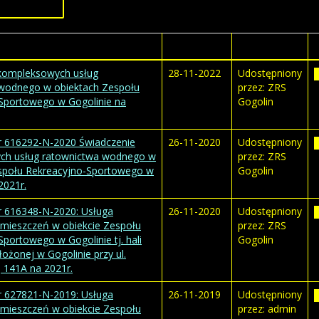
Tytuł
Wytworzony
Autor
kompleksowych usług
28-11-2022
Udostępniony
wodnego w obiektach Zespołu
przez: ZRS
Sportowego w Gogolinie na
Gogolin
r 616292-N-2020 Świadczenie
26-11-2020
Udostępniony
ch usług ratownictwa wodnego w
przez: ZRS
społu Rekreacyjno-Sportowego w
Gogolin
2021r.
r 616348-N-2020: Usługa
26-11-2020
Udostępniony
omieszczeń w obiekcie Zespołu
przez: ZRS
portowego w Gogolinie tj. hali
Gogolin
ożonej w Gogolinie przy ul.
j 141A na 2021r.
r 627821-N-2019: Usługa
26-11-2019
Udostępniony
omieszczeń w obiekcie Zespołu
przez: admin