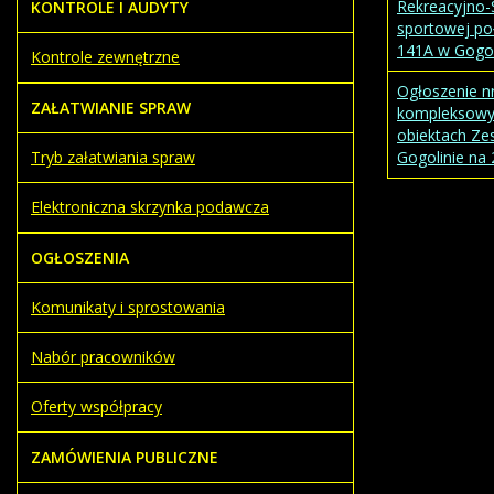
Rekreacyjno-S
KONTROLE I AUDYTY
sportowej poł
141A w Gogol
Kontrole zewnętrzne
Ogłoszenie n
ZAŁATWIANIE SPRAW
kompleksowy
obiektach Ze
Tryb załatwiania spraw
Gogolinie na
Elektroniczna skrzynka podawcza
OGŁOSZENIA
Komunikaty i sprostowania
Nabór pracowników
Oferty współpracy
ZAMÓWIENIA PUBLICZNE