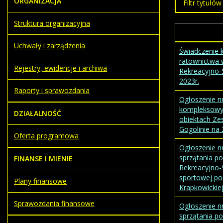
ORGANIZACJA
Struktura organizacyjna
Uchwały i zarządzenia
Świadczenie 
ratownictwa 
Rejestry, ewidencje i archiwa
Rekreacyjno-
2023r.
Raporty i sprawozdania
Ogłoszenie n
kompleksowy
DZIAŁALNOŚĆ
obiektach Ze
Gogolinie na 
Oferta programowa
Ogłoszenie n
sprzątania p
FINANSE I MIENIE
Rekreacyjno-S
sportowej poł
Plany finansowe
Krapkowickie
Sprawozdania finansowe
Ogłoszenie n
sprzątania p