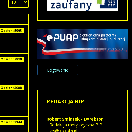
Odsłony
Odsłon: 5993
Odsłon: 8930
Logowanie
Odsłon: 3088
REDAKCJA
BIP
Robert Smiatek - Dyrektor
Odsłon: 3244
Redakcja merytoryczna BIP
zrs@gogolin.pl